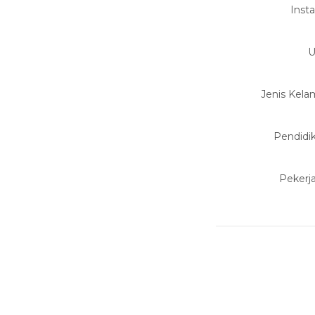
Insta
U
Jenis Kela
Pendidi
Pekerj