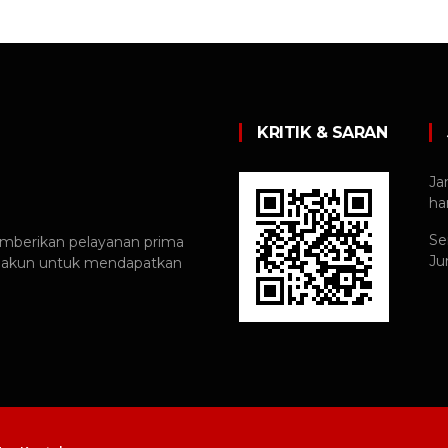
KRITIK & SARAN
Ja
har
Se
mberikan pelayanan prima
Ju
u akun untuk mendapatkan