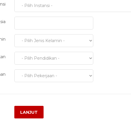
nsi
sia
min
kan
aan
LANJUT